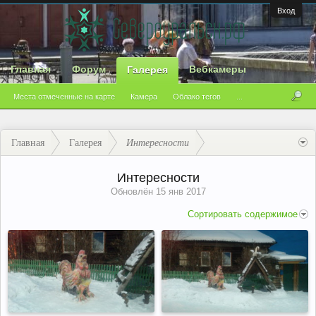
Вход
Главная
Форум
Вебкамеры
Галерея
Места отмеченные на карте
Камера
Облако тегов
...
Главная
Галерея
Интересности
Интересности
Обновлён
15 янв 2017
Сортировать содержимое