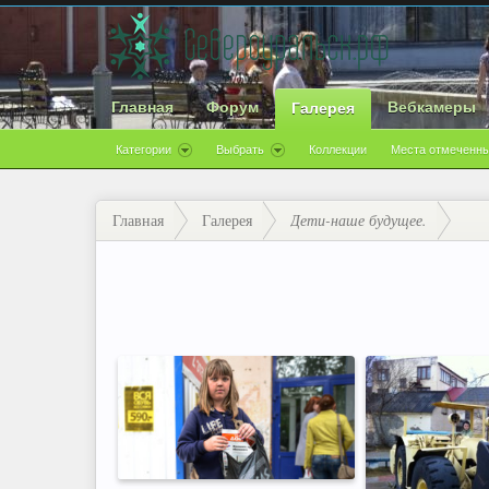
Главная
Форум
Вебкамеры
Галерея
Категории
Выбрать
Коллекции
Места отмеченны
Главная
Галерея
Дети-наше будущее.