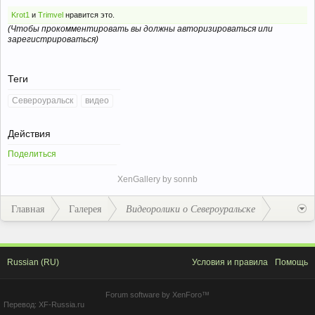
Krot1
и
Trimvel
нравится это.
(Чтобы прокомментировать вы должны авторизироваться или
зарегистрироваться)
Теги
Североуральск
видео
Действия
Поделиться
XenGallery by
sonnb
Главная
Галерея
Видеоролики о Североуральске
Russian (RU)
Условия и правила
Помощь
Forum software by XenForo™
Перевод:
XF-Russia.ru