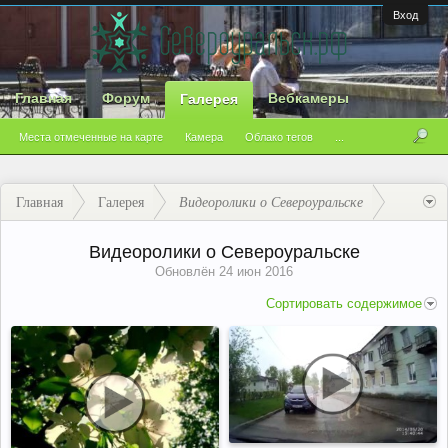
Вход
Главная
Форум
Вебкамеры
Галерея
Места отмеченные на карте
Камера
Облако тегов
...
Главная
Галерея
Видеоролики о Североуральске
Видеоролики о Североуральске
Обновлён
24 июн 2016
Сортировать содержимое