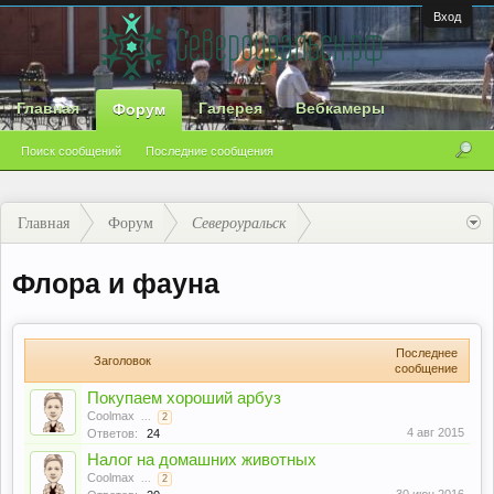
Вход
Главная
Галерея
Вебкамеры
Форум
Поиск сообщений
Последние сообщения
Главная
Форум
Североуральск
Флора и фауна
Последнее
Заголовок
сообщение
Покупаем хороший арбуз
Coolmax
...
2
4 авг 2015
Ответов:
24
Налог на домашних животных
Coolmax
...
2