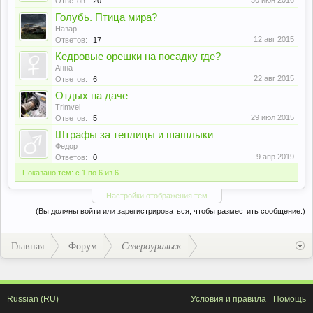
30 июн 2016
Ответов:
20
Голубь. Птица мира?
Назар
12 авг 2015
Ответов:
17
Кедровые орешки на посадку где?
Анна
22 авг 2015
Ответов:
6
Отдых на даче
Trimvel
29 июл 2015
Ответов:
5
Штрафы за теплицы и шашлыки
Федор
9 апр 2019
Ответов:
0
Показано тем: с 1 по 6 из 6.
Настройки отображения тем
(Вы должны войти или зарегистрироваться, чтобы разместить сообщение.)
Главная
Форум
Североуральск
Russian (RU)
Условия и правила
Помощь