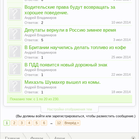
Водительские права будут возвращать за
хорошее поведение.
Андрей Владимиров
10 июл 2014
Ответов:
2
Депутаты вернули в Россию зимнее время
Андрей Владимиров
3 июл 2014
Ответов:
5
В Британии научились делать топливо из кофе
Андрей Владимиров
25 июн 2014
Ответов:
1
В ПДД появится новый дорожный знак
Андрей Владимиров
22 июн 2014
Ответов:
1
Михаэль Шумахер вышел из комы.
Андрей Владимиров
18 июн 2014
Ответов:
1
Показано тем: с 1 по 20 из 230.
Настройки отображения тем
(Вы должны войти или зарегистрироваться, чтобы разместить сообщение.)
1
2
3
4
5
6
→
12
Вперёд >
Главная
Форум
Архив