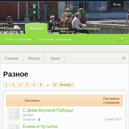
Вход
Главная
Галерея
Вебкамеры
Форум
Поиск сообщений
Последние сообщения
Главная
Форум
Архив
Разное
1
2
3
4
5
6
→
12
Вперёд >
Последнее
Заголовок
сообщение
С Днём Великой Победы!
Дункан
9 май 2015
Ответов:
0
Блины в бутылке