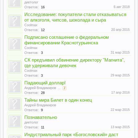
диетолог
6 авг 2018
Ответов:
16
Исследование: покупатели стали отказываться
от алкоголя, чипсов, шоколада и сыра
Coolmax
20 апр 2015
Ответов:
12
Подписано соглашение о федеральном
финансировании Краснотурьинска
Coolmax
31 мар 2015
Ответов:
3
СК предъявил обвинение директору "Магнита",
где удерживали девочек
Coolmax
29 мар 2015
Ответов:
3
Падающий доллар!
Андрей Владимиров
...
2
17 апр 2016
Ответов:
28
Тайны мира Билет в один конец
Андрей Владимиров
22 мар 2015
Ответов:
9
Познавательно
диетолог
13 мар 2015
Ответов:
11
Индустриальный парк «Богословский» даст