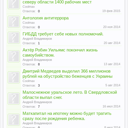
северу области 1400 рабочих мест
Coolmax
19 фев 2015
Ответов:
0
Антология антитеррора
Coolmax
20 ноя 2014
Ответов:
0
ГИБДД требует себе новых полномочий.
Андрей Владимиров
20 авг 2014
Ответов:
1
Актёр Робин Уильямс покончил жизнь
самоубийством.
Андрей Владимиров
13 авг 2014
Ответов:
8
Дмитрий Медведев выделил 366 миллионов
рублей на обустройство беженцев с Украины
Coolmax
5 авг 2014
Ответов:
3
Малоснежное уральское лето. В Свердловской
области выпал снег.
Андрей Владимиров
16 июл 2014
Ответов:
7
Маткапитал на ипотеку можно будет тратить
сразу после рождения ребенка.
Андрей Владимиров
8 июл 2014
Ответов:
0