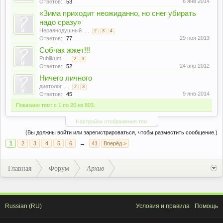
6 янв 2014
Ответов:
53
«Зима приходит неожиданно, но снег убирать
надо сразу»
Неравнодушный
...
2
3
4
29 ноя 2013
Ответов:
77
Собчак жжет!!!
Publikum
...
2
3
24 апр 2012
Ответов:
52
Ничего личного
диетолог
...
2
3
9 янв 2014
Ответов:
45
Показано тем: с 1 по 20 из 803.
Настройки отображения тем
(Вы должны войти или зарегистрироваться, чтобы разместить сообщение.)
1
2
3
4
5
6
→
41
Вперёд >
Главная
Форум
Архив
Russian (RU)
Условия и правила
Помощь