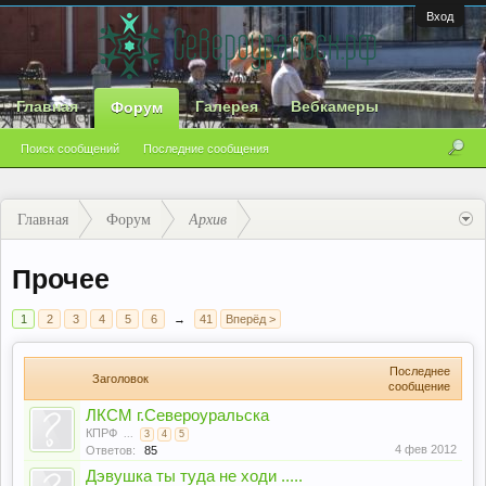
Вход
Главная
Галерея
Вебкамеры
Форум
Поиск сообщений
Последние сообщения
Главная
Форум
Архив
Прочее
1
2
3
4
5
6
→
41
Вперёд >
Последнее
Заголовок
сообщение
ЛКСМ г.Североуральска
КПРФ
...
3
4
5
4 фев 2012
Ответов:
85
Дэвушка ты туда не ходи .....