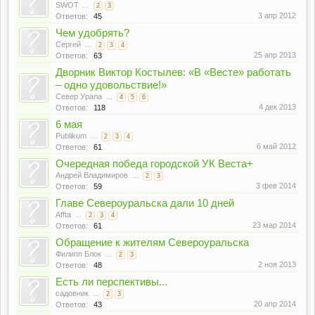
SWOT
...
2
3
3 апр 2012
Ответов:
45
Чем удобрять?
Сергей
...
2
3
4
25 апр 2013
Ответов:
63
Дворник Виктор Костылев: «В «Весте» работать
– одно удовольствие!»
Север Урала
...
4
5
6
4 дек 2013
Ответов:
118
6 мая
Publikum
...
2
3
4
6 май 2012
Ответов:
61
Очередная победа городской УК Веста+
Андрей Владимиров
...
2
3
3 фев 2014
Ответов:
59
Главе Североуральска дали 10 дней
Affta
...
2
3
4
23 мар 2014
Ответов:
61
Обращение к жителям Североуральска
Филипп Блок
...
2
3
2 ноя 2013
Ответов:
48
Есть ли перспективы...
садовник
...
2
3
20 апр 2014
Ответов:
43