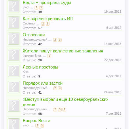
Веста + проиграла суды
vlad
...
2
3
19 дек 2013
Ответов:
49
Как зарегистрировать ИП
Coolmax
...
2
3
6 авг 2012
Ответов:
57
Отвоевали
Неравнодушный
...
2
3
18 ноя 2013
Ответов:
42
Жители пишут коллективные заявления
Филипп Блок
...
2
22 дек 2013
Ответов:
28
Лесные просторы
Krot
4 дек 2017
Ответов:
9
Порядок или застой
Неравнодушный
...
2
3
24 ноя 2013
Ответов:
41
«Весту» выбрали еще 19 североуральских
домов
Неравнодушный
...
2
3
4
7 дек 2013
Ответов:
68
Вопрос Весте
swot
...
2
3