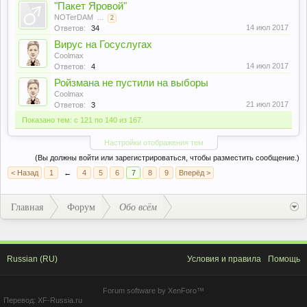
"Пакет Яровой"
NOTerDAM
...
2
14 июл 2017
Ответов:
34
Вирус на Госуслугах
Coolmax
14 июл 2017
Ответов:
4
Ройзмана не пустили на выборы
Coolmax
21 июл 2017
Ответов:
3
Показано тем: с 121 по 140 из 167.
Настройки отображения тем
(Вы должны войти или зарегистрироваться, чтобы разместить сообщение.)
< Назад
1
←
4
5
6
7
8
9
Вперёд >
Главная
Форум
Обо всём
Russian (RU)
Условия и правила
Помощь
Forum software by XenForo™
Перевод:
XF-Russia.ru