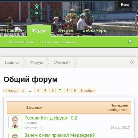
Вход
Главная
Галерея
Вебкамеры
Форум
Поиск сообщений
Последние сообщения
Главная
Форум
Обо всём
Общий форум
< Назад
1
←
4
5
6
7
8
9
Вперёд >
Последнее
Заголовок
сообщение ↑
Россия-Кот-д'Ивуар - 0:2
Coolmax
26 мар 2017
Ответов:
1
Зачем к нам приехал Медведев?