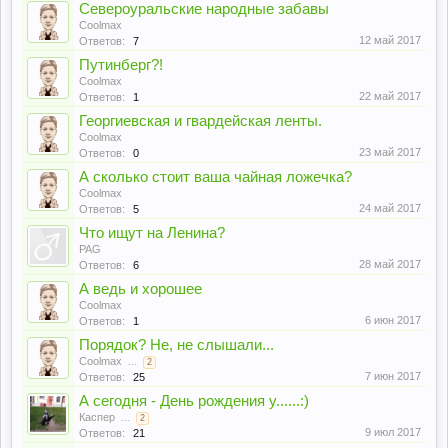
Североуральские народные забавы
Coolmax
12 май 2017
Ответов:
7
Путинберг?!
Coolmax
22 май 2017
Ответов:
1
Георгиевская и гвардейская ленты.
Coolmax
23 май 2017
Ответов:
0
А сколько стоит ваша чайная ложечка?
Coolmax
24 май 2017
Ответов:
5
Что ищут на Ленина?
PAG
28 май 2017
Ответов:
6
А ведь и хорошее
Coolmax
6 июн 2017
Ответов:
1
Порядок? Не, не слышали...
Coolmax
...
2
7 июн 2017
Ответов:
25
А сегодня - День рождения у......:)
Каспер
...
2
9 июл 2017
Ответов:
21