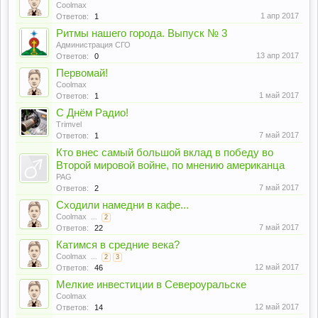
Coolmax
1 апр 2017
Ответов:
1
Ритмы нашего города. Выпуск № 3
Администрация СГО
13 апр 2017
Ответов:
0
Первомай!
Coolmax
1 май 2017
Ответов:
1
С Днём Радио!
Trimvel
7 май 2017
Ответов:
1
Кто внес самый большой вклад в победу во
Второй мировой войне, по мнению американца
PAG
7 май 2017
Ответов:
2
Сходили намедни в кафе...
Coolmax
...
2
7 май 2017
Ответов:
22
Катимся в средние века?
Coolmax
...
2
3
12 май 2017
Ответов:
46
Мелкие инвестиции в Североуральске
Coolmax
12 май 2017
Ответов:
14