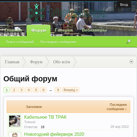
Вход
Главная
Галерея
Вебкамеры
Форум
Поиск сообщений
Последние сообщения
Главная
Форум
Обо всём
Общий форум
1
2
3
4
5
6
→
9
Вперёд >
Последнее
Заголовок
сообщение ↓
Кабельное ТВ ТРАК
Trimvel
28 апр 2022
Ответов:
18
Новогодний фейерверк 2020