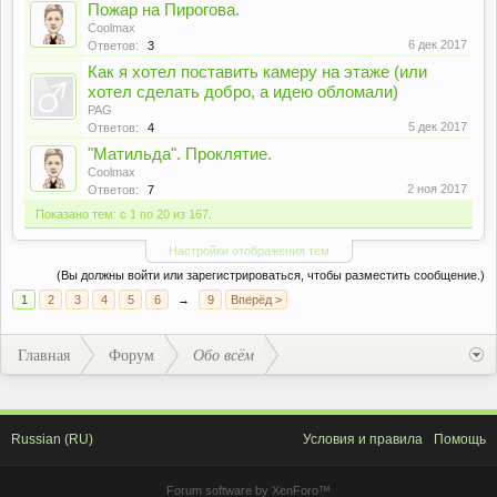
Пожар на Пирогова.
Coolmax
6 дек 2017
Ответов:
3
Как я хотел поставить камеру на этаже (или
хотел сделать добро, а идею обломали)
PAG
5 дек 2017
Ответов:
4
"Матильда". Проклятие.
Coolmax
2 ноя 2017
Ответов:
7
Показано тем: с 1 по 20 из 167.
Настройки отображения тем
(Вы должны войти или зарегистрироваться, чтобы разместить сообщение.)
1
2
3
4
5
6
→
9
Вперёд >
Главная
Форум
Обо всём
Russian (RU)
Условия и правила
Помощь
Forum software by XenForo™