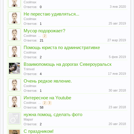
Coolmax
3 янв 2020
Ответов:
0
Не перестаю удивляться...
Coolmax
25 авг 2019
Ответов:
1
Мусор подорожает?
Coolmax
...
2
27 мар 2019
Ответов:
21
Помощь юриста по административке
Coolmax
5 фев 2019
Ответов:
2
Взаимопомощь на дорогах Североуральск
Trimvel
17 янв 2019
Ответов:
4
Очень редкое явление.
Coolmax
30 авг 2018
Ответов:
1
Интересное на Youtube
Coolmax
...
2
3
23 авг 2018
Ответов:
58
нужна помощ. сделать фото
Марат
20 авг 2018
Ответов:
2
С праздником!