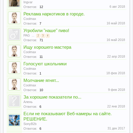
Ingvar
6 авг 2018
Ответов:
12
Реклама наркотиков в городе.
Coolmax
16 май 2018
Ответов:
7
Угробили "наше" пиво!
PAG
...
2
3
4
16 май 2018
Ответов:
71
Ищу хорошего мастера
Coolmax
22 апр 2018
Ответов:
11
Голосуют школьники
Coolmax
18 фев 2018
Ответов:
1
Молчание ягнят...
Coolmax
9 фев 2018
Ответов:
10
За хорошие показатели по...
Алень
22 янв 2018
Ответов:
6
Если не показывают Веб-камеры на сайте.
РЕШЕНИЕ.
SonyB2b
31 дек 2017
Ответов:
6