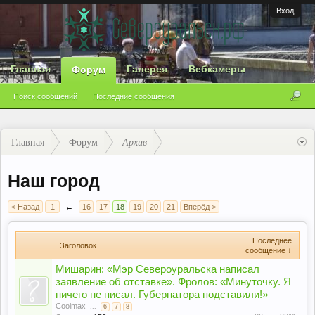
Вход
Главная
Галерея
Вебкамеры
Форум
Поиск сообщений
Последние сообщения
Главная
Форум
Архив
Наш город
< Назад
1
←
16
17
18
19
20
21
Вперёд >
Последнее
Заголовок
сообщение ↓
Мишарин: «Мэр Североуральска написал
заявление об отставке». Фролов: «Минуточку. Я
ничего не писал. Губернатора подставили!»
Coolmax
...
6
7
8