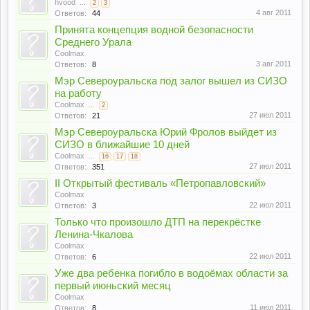
hvood
...
2
3
4 авг 2011
Ответов:
44
Принята концепция водной безопасности
Среднего Урала
Coolmax
3 авг 2011
Ответов:
8
Мэр Североуральска под залог вышел из СИЗО
на работу
Coolmax
...
2
27 июл 2011
Ответов:
21
Мэр Североуральска Юрий Фролов выйдет из
СИЗО в ближайшие 10 дней
Coolmax
...
16
17
18
27 июл 2011
Ответов:
351
II Открытый фестиваль «Петропавловский»
Coolmax
22 июл 2011
Ответов:
3
Только что произошло ДТП на перекрёстке
Ленина-Чкалова
Coolmax
22 июл 2011
Ответов:
6
Уже два ребенка погибло в водоёмах области за
первый июньский месяц
Coolmax
11 июл 2011
Ответов:
8