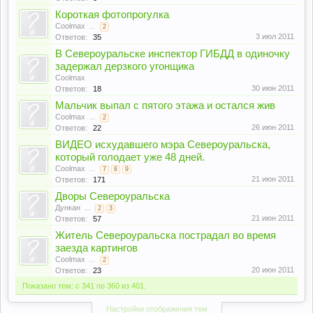
Короткая фотопрогулка
Coolmax
...
2
3 июл 2011
Ответов:
35
В Североуральске инспектор ГИБДД в одиночку
задержал дерзкого угонщика
Coolmax
30 июн 2011
Ответов:
18
Мальчик выпал с пятого этажа и остался жив
Coolmax
...
2
26 июн 2011
Ответов:
22
ВИДЕО исхудавшего мэра Североуральска,
который голодает уже 48 дней.
Coolmax
...
7
8
9
21 июн 2011
Ответов:
171
Дворы Североуральска
Дункан
...
2
3
21 июн 2011
Ответов:
57
Житель Североуральска пострадал во время
заезда картингов
Coolmax
...
2
20 июн 2011
Ответов:
23
Показано тем: с 341 по 360 из 401.
Настройки отображения тем