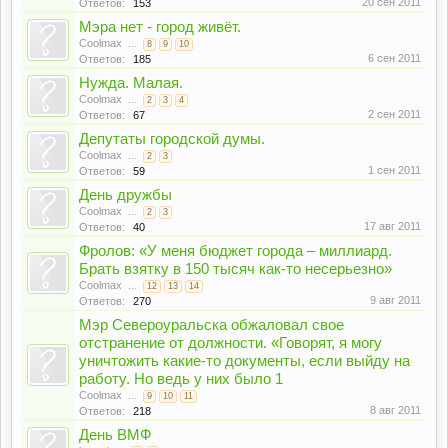
20 сен 2011
Ответов:
153
Мэра нет - город живёт.
Coolmax
...
8
9
10
6 сен 2011
Ответов:
185
Нужда. Малая.
Coolmax
...
2
3
4
2 сен 2011
Ответов:
67
Депутаты городской думы.
Coolmax
...
2
3
1 сен 2011
Ответов:
59
День дружбы
Coolmax
...
2
3
17 авг 2011
Ответов:
40
Фролов: «У меня бюджет города – миллиард.
Брать взятку в 150 тысяч как-то несерьезно»
Coolmax
...
12
13
14
9 авг 2011
Ответов:
270
Мэр Североуральска обжаловал свое
отстранение от должности. «Говорят, я могу
уничтожить какие-то документы, если выйду на
работу. Но ведь у них было 1
Coolmax
...
9
10
11
8 авг 2011
Ответов:
218
День ВМФ