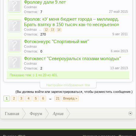
Фролову дали 9 лет
Coolmax
27 май 2015
Ответов:
7
Фролов: «У меня бюджет города – миллиард.
Брать взятку в 150 тысяч как-то несерьезно»
Coolmax
...
12
13
14
9 авг 2011
Ответов:
270
Фотоконкурс "Спортивный миг"
Coolmax
6 июн 2013
Ответов:
0
Фотоквест "Североуральск глазами молодых"
Coolmax
13 авг 2013
Ответов:
2
Показано тем: с 1 по 20 из 401.
Настройки отображения тем
(Вы должны войти или зарегистрироваться, чтобы разместить сообщение.)
1
2
3
4
5
6
→
21
Вперёд >
Главная
Форум
Архив