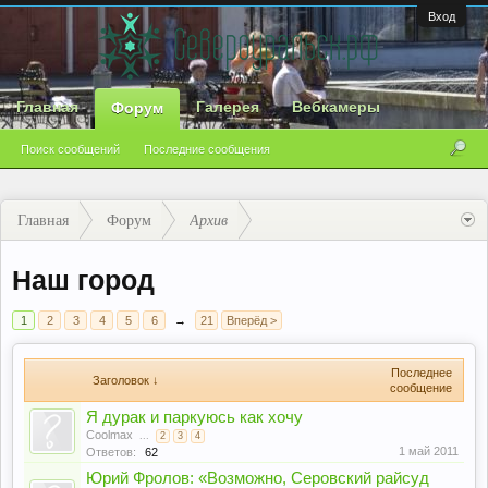
Вход
Главная
Галерея
Вебкамеры
Форум
Поиск сообщений
Последние сообщения
Главная
Форум
Архив
Наш город
1
2
3
4
5
6
→
21
Вперёд >
Последнее
Заголовок ↓
сообщение
Я дурак и паркуюсь как хочу
Coolmax
...
2
3
4
1 май 2011
Ответов:
62
Юрий Фролов: «Возможно, Серовский райсуд