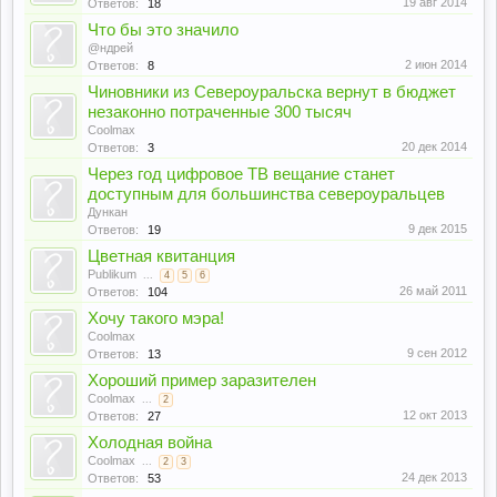
19 авг 2014
Ответов:
18
Что бы это значило
@ндрей
2 июн 2014
Ответов:
8
Чиновники из Североуральска вернут в бюджет
незаконно потраченные 300 тысяч
Coolmax
20 дек 2014
Ответов:
3
Через год цифровое ТВ вещание станет
доступным для большинства североуральцев
Дункан
9 дек 2015
Ответов:
19
Цветная квитанция
Publikum
...
4
5
6
26 май 2011
Ответов:
104
Хочу такого мэра!
Coolmax
9 сен 2012
Ответов:
13
Хороший пример заразителен
Coolmax
...
2
12 окт 2013
Ответов:
27
Холодная война
Coolmax
...
2
3
24 дек 2013
Ответов:
53