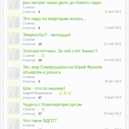
рассмотрит наше дело до Нового года»
Coolmax
11 дек 2013
Ответов:
0
Это надо по квартирам искать...
Coolmax
5 май 2015
Ответов:
8
ЭнергосбыТ - молодцы!
Coolmax
22 янв 2015
Ответов:
15
Элетросчётчики. За чей счёт банкет?
Coolmax
...
2
19 ноя 2012
Ответов:
29
Экс-мэр Североуральска Юрий Фролов
объявлен в розыск
Coolmax
28 авг 2014
Ответов:
0
Шок - это по нашему!
Андрей Владимиров
...
2
3
4
8 фев 2014
Ответов:
67
Чудеса с Комэнергоресурсом
Coolmax
...
2
20 апр 2013
Ответов:
27
Что такое ВДГО?
Coolmax