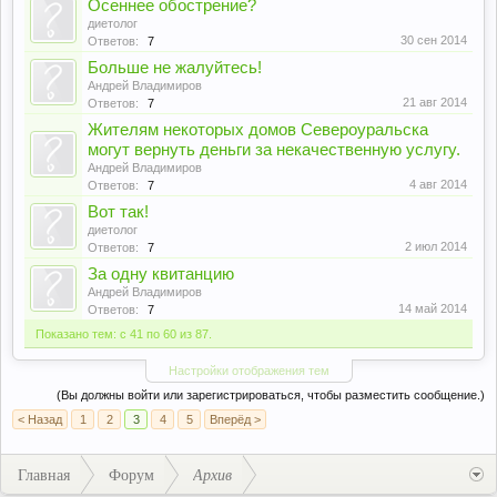
Осеннее обострение?
диетолог
30 сен 2014
Ответов:
7
Больше не жалуйтесь!
Андрей Владимиров
21 авг 2014
Ответов:
7
Жителям некоторых домов Североуральска
могут вернуть деньги за некачественную услугу.
Андрей Владимиров
4 авг 2014
Ответов:
7
Вот так!
диетолог
2 июл 2014
Ответов:
7
За одну квитанцию
Андрей Владимиров
14 май 2014
Ответов:
7
Показано тем: с 41 по 60 из 87.
Настройки отображения тем
(Вы должны войти или зарегистрироваться, чтобы разместить сообщение.)
< Назад
1
2
3
4
5
Вперёд >
Главная
Форум
Архив