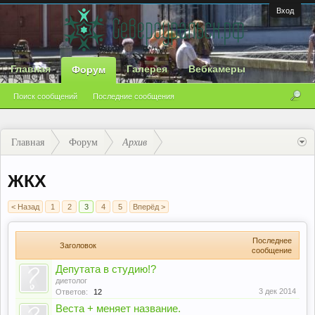
Вход
Главная
Галерея
Вебкамеры
Форум
Поиск сообщений
Последние сообщения
Главная
Форум
Архив
ЖКХ
< Назад
1
2
3
4
5
Вперёд >
Последнее
Заголовок
сообщение
Депутата в студию!?
диетолог
3 дек 2014
Ответов:
12
Веста + меняет название.