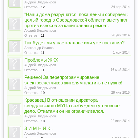
Андрей Владимиров
24 апр 2014
Ответов:
12
"Наши дома разрушатся, пока деньги собираем":
целый город в Свердловской области выступил
против взносов за капитальный ремонт.
Андрей Владимиров
20 дек 2014
Ответов:
11
Так будет ли у нас коллапс или уже наступил?
Александр Иванов
1 ноя 2014
Ответов:
11
Проблемы ЖКХ
Андрей Владимиров
16 май 2014
Ответов:
11
Решено! За перепрограммирование
электросчетчиков жителям платить не нужно!
Андрей Владимиров
29 янв 2015
Ответов:
10
Красавец! В отношении директора
свердловского МУПа возбуждено уголовное
дело. Откатами он не ограничивался.
Андрей Владимиров
22 июл 2014
Ответов:
10
З И М Н И К .
Андрей Владимиров