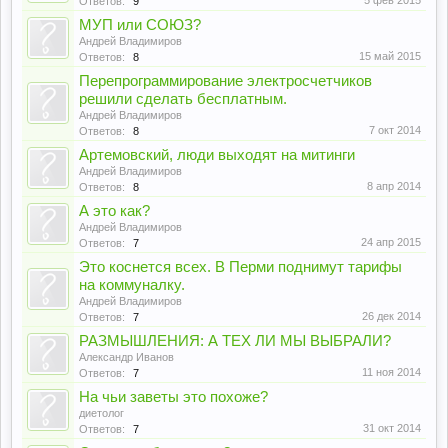
5 фев 2015
Ответов:
9
МУП или СОЮЗ?
Андрей Владимиров
15 май 2015
Ответов:
8
Перепрограммирование электросчетчиков
решили сделать бесплатным.
Андрей Владимиров
7 окт 2014
Ответов:
8
Артемовский, люди выходят на митинги
Андрей Владимиров
8 апр 2014
Ответов:
8
А это как?
Андрей Владимиров
24 апр 2015
Ответов:
7
Это коснется всех. В Перми поднимут тарифы
на коммуналку.
Андрей Владимиров
26 дек 2014
Ответов:
7
РАЗМЫШЛЕНИЯ: А ТЕХ ЛИ МЫ ВЫБРАЛИ?
Александр Иванов
11 ноя 2014
Ответов:
7
На чьи заветы это похоже?
диетолог
31 окт 2014
Ответов:
7