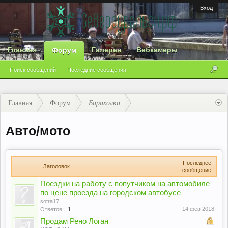
Вход
Главная
Галерея
Вебкамеры
Форум
Поиск сообщений
Последние сообщения
Главная
Форум
Барахолка
Авто/мото
Последнее
Заголовок
сообщение
Поездки на работу с попутчиком на автомобиле
по цене проезда на городском автобусе
sotra17
14 фев 2018
Ответов:
1
Продам Рено Логан