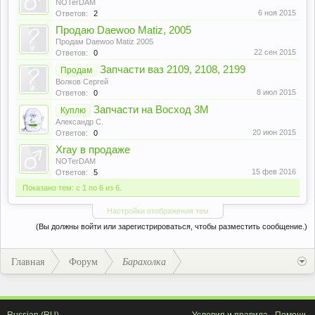
NOTerDAM
6 ноя 2015
Ответов:
2
Продаю Daewoo Matiz, 2005
Продам Daewoo Matiz 2005
22 сен 2015
Ответов:
0
Запчасти ваз 2109, 2108, 2199
Продам
Волков Сергей
8 июл 2015
Ответов:
0
Запчасти на Восход 3М
Куплю
Александр С.
20 июн 2015
Ответов:
0
Xray в продаже
NOTerDAM
15 фев 2016
Ответов:
5
Показано тем: с 1 по 6 из 6.
Настройки отображения тем
(Вы должны войти или зарегистрироваться, чтобы разместить сообщение.)
Главная
Форум
Барахолка