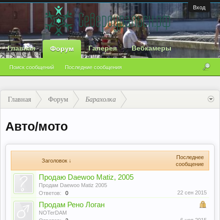
Вход
Главная
Галерея
Вебкамеры
Форум
Поиск сообщений
Последние сообщения
Главная
Форум
Барахолка
Авто/мото
Последнее
Заголовок ↓
сообщение
Продаю Daewoo Matiz, 2005
Продам Daewoo Matiz 2005
22 сен 2015
Ответов:
0
Продам Рено Логан
NOTerDAM