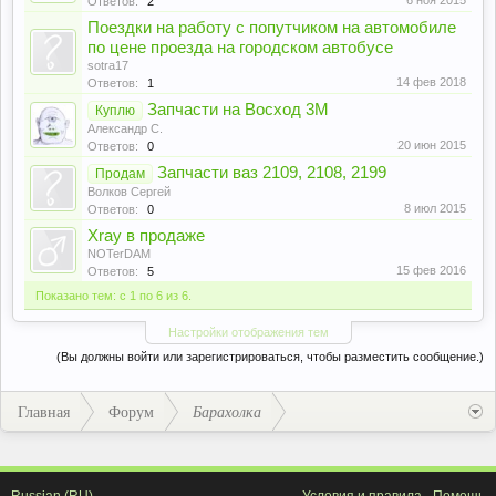
6 ноя 2015
Ответов:
2
Поездки на работу с попутчиком на автомобиле
по цене проезда на городском автобусе
sotra17
14 фев 2018
Ответов:
1
Запчасти на Восход 3М
Куплю
Александр С.
20 июн 2015
Ответов:
0
Запчасти ваз 2109, 2108, 2199
Продам
Волков Сергей
8 июл 2015
Ответов:
0
Xray в продаже
NOTerDAM
15 фев 2016
Ответов:
5
Показано тем: с 1 по 6 из 6.
Настройки отображения тем
(Вы должны войти или зарегистрироваться, чтобы разместить сообщение.)
Главная
Форум
Барахолка