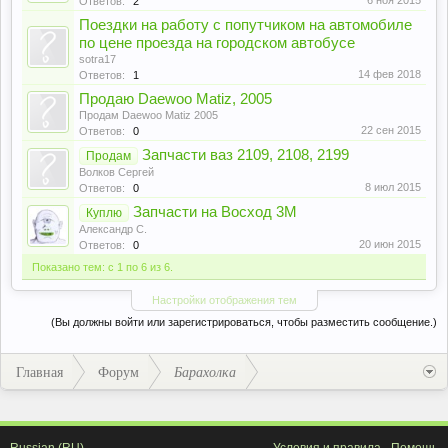
6 ноя 2015
Ответов:
2
Поездки на работу с попутчиком на автомобиле
по цене проезда на городском автобусе
sotra17
14 фев 2018
Ответов:
1
Продаю Daewoo Matiz, 2005
Продам Daewoo Matiz 2005
22 сен 2015
Ответов:
0
Запчасти ваз 2109, 2108, 2199
Продам
Волков Сергей
8 июл 2015
Ответов:
0
Запчасти на Восход 3М
Куплю
Александр С.
20 июн 2015
Ответов:
0
Показано тем: с 1 по 6 из 6.
Настройки отображения тем
(Вы должны войти или зарегистрироваться, чтобы разместить сообщение.)
Главная
Форум
Барахолка