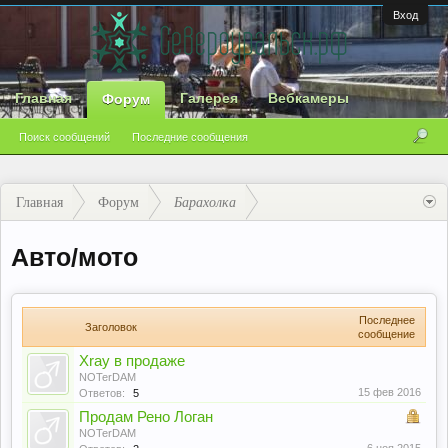
Вход
Главная
Галерея
Вебкамеры
Форум
Поиск сообщений
Последние сообщения
Главная
Форум
Барахолка
Авто/мото
Последнее
Заголовок
сообщение
Xray в продаже
NOTerDAM
15 фев 2016
Ответов:
5
Продам Рено Логан
NOTerDAM