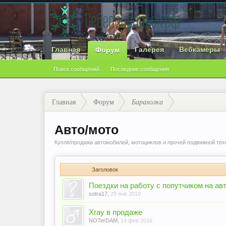
Главная
Галерея
Вебкамеры
Форум
Поиск сообщений
Последние сообщения
Главная
Форум
Барахолка
Авто/мото
Купля/продажа автомобилей, мотоциклов и прочей подвижной тех
Заголовок
Поездки на работу с попутчиком на ав
sotra17
,
28 янв 2018
Xray в продаже
NOTerDAM
,
14 фев 2016