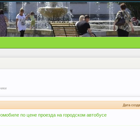
ники
Дата созд
томобиле по цене проезда на городском автобусе