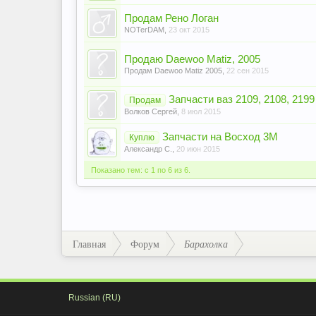
Продам Рено Логан
NOTerDAM
,
23 окт 2015
Продаю Daewoo Matiz, 2005
Продам Daewoo Matiz 2005
,
22 сен 2015
Запчасти ваз 2109, 2108, 2199
Продам
Волков Сергей
,
8 июл 2015
Запчасти на Восход 3М
Куплю
Александр С.
,
20 июн 2015
Показано тем: с 1 по 6 из 6.
Главная
Форум
Барахолка
Russian (RU)