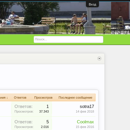
Вход
ания ↓
Ответов
Просмотров
Последнее сообщение
Ответов:
1
sotra17
Просмотров:
37.343
14 фев 2018
Ответов:
5
Coolmax
Просмотров:
2.016
15 фев 2016