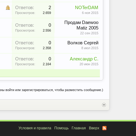
Ответов:
2
NOTerDAM
Просмотров:
2.659
6 ноя 2015
Продам Daewoo
Ответов:
0
Matiz 2005
Просмотров:
2.556
22 сен 2015
Ответов:
0
Волков Сергей
Просмотров:
2.358
8 июл 2015
Ответов:
0
Александр С.
Просмотров:
2.164
20 июн 2015
ны войти или зарегистрироваться, чтобы разместить сообщение.)
Условия и правила
Помощь
Главная
Вверх