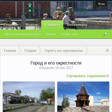
Вход
Главная
Форум
Вебкамеры
Галерея
Места отмеченные на карте
Камера
Облако тегов
...
Главная
Галерея
Город и его окрестности
Город и его окрестности
Обновлён
19 ноя 2017
Сортировать содержимое