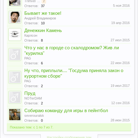
Trimvel
...
2
5 ноя 2016
Ответов:
37
Бывает же такое!
Андрей Владимиров
19 апр 2016
Ответов:
10
Денежкин Камень
Карлсон
27 июл 2015
Ответов:
8
Что у нас в городе со скалодромом? Жив ли
"курилка"
PAG
22 июн 2016
Ответов:
6
Ну что, приплыли.... "Госдума приняла закон о
курортном сборе"
PAG
19 июл 2017
Ответов:
2
Пруд
NOTerDAM
12 сен 2016
Ответов:
2
Собираю команду для игры в пейнтбол
severouralsk
28 июн 2015
Ответов:
0
Показано тем: с 1 по 7 из 7.
Настройки отображения тем