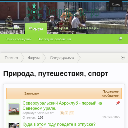
Вход
Главная
Галерея
Вебкамеры
Форум
Поиск сообщений
Последние сообщения
Главная
Форум
Североуральск
Природа, путешествия, спорт
Последнее
Заголовок
сообщение
Североуральский Аэроклуб - первый на
Северном урале.
Аэроклуб "АВИАТОР"
...
8
9
10
19 фев 2022
Ответов:
186
Куда в этом году поедете в отпуске?