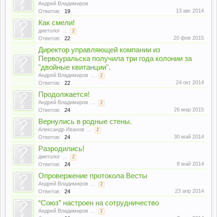
Андрей Владимиров
13 авг 2014
Ответов:
19
Как смели!
диетолог
...
2
20 фев 2015
Ответов:
22
Директор управляющей компании из
Первоуральска получила три года колонии за
"двойные квитанции".
Андрей Владимиров
...
2
24 окт 2014
Ответов:
22
Продолжается!
Андрей Владимиров
...
2
26 мар 2015
Ответов:
24
Вернулись в родные стены.
Александр Иванов
...
2
30 май 2014
Ответов:
24
Разродились!
диетолог
...
2
8 май 2014
Ответов:
24
Опровержение протокола Весты
Андрей Владимиров
...
2
23 апр 2014
Ответов:
24
“Союз” настроен на сотрудничество
Андрей Владимиров
...
2