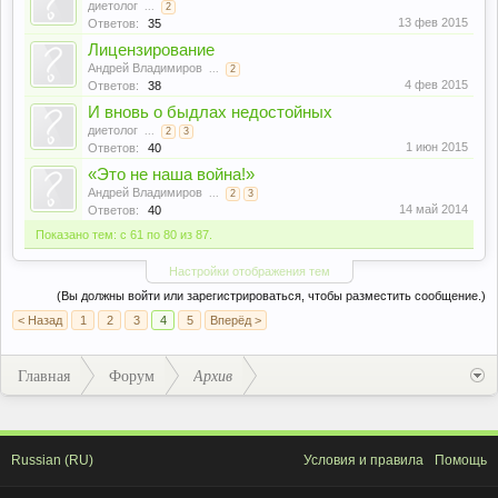
диетолог
...
2
13 фев 2015
Ответов:
35
Лицензирование
Андрей Владимиров
...
2
4 фев 2015
Ответов:
38
И вновь о быдлах недостойных
диетолог
...
2
3
1 июн 2015
Ответов:
40
«Это не наша война!»
Андрей Владимиров
...
2
3
14 май 2014
Ответов:
40
Показано тем: с 61 по 80 из 87.
Настройки отображения тем
(Вы должны войти или зарегистрироваться, чтобы разместить сообщение.)
< Назад
1
2
3
4
5
Вперёд >
Главная
Форум
Архив
Russian (RU)
Условия и правила
Помощь