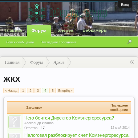
Вход
Главная
Галерея
Вебкамеры
Форум
Поиск сообщений
Последние сообщения
Главная
Форум
Архив
ЖКХ
< Назад
1
2
3
4
5
Вперёд >
Последнее
Заголовок
сообщение
Чего боится Директор Комэнергоресурса?
Александр Иванов
12 май 2014
Ответов:
17
Налоговая разблокирует счет Комэнергоресурса.