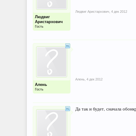
Людвиг Аристархович
,
4 дек 2012
Людвиг
Аристархович
Гость
Алень
,
4 дек 2012
Алень
Гость
Да так и будет, сначала обон