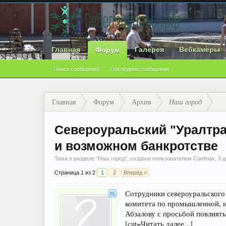
Главная
Галерея
Вебкамеры
Форум
Поиск сообщений
Последние сообщения
Главная
Форум
Архив
Наш город
Североуральский "Уралтр
и возможном банкротстве
Тема в разделе "
Наш город
", создана пользователем
Coolmax
,
3 д
Страница 1 из 2
1
2
Вперёд >
Сотрудники североуральского
комитета по промышленной, и
Абзалову с просьбой повлият
[cut=Читать далее...]