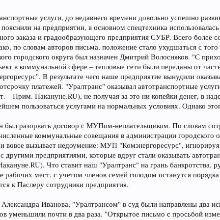
нспортные услуги, до недавнего времени довольно успешно развива
к пояснили на предприятии, в основном спецтехника использовалас
ого заказа и градообразующего предприятия СУБР. Всего более со
ако, по словам авторов письма, положение стало ухудшаться с тог
ого городского округа был назначен Дмитрий Волосняков. "С прихо
ект в коммунальной сфере – тепловые сети были переданы от част
горесурс". В результате чего наше предприятие вынудили оказыва
отсрочку платежей. "Уралтранс" оказывал автотранспортные услу
т. – Прим. Накануне.RU), не получая за это ни копейки денег, в над
нейшем пользоваться услугами на нормальных условиях. Однако это
 был разорвать договор с МУПом-неплательщиком. По словам сотр
численные коммунальные совещания в администрации городского ок
 и вовсе вызывает недоумение: МУП "Комэнергоресурс", игнорируя 
 с другими предприятиями, которые вдруг стали оказывать автотра
Накануне.RU). Что ставит наш "Уралтранс" на грань банкротства,
не рабочих мест, с учетом членов семей голодом останутся порядк
ся к Паслеру сотрудники предприятия.
 Александра Иванова, "Уралтрансом" в суд были направлены два ис
ов уменьшили почти в два раза. "Открытое письмо с просьбой изм