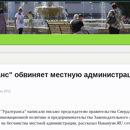
анс" обвиняет местную администра
ек 2012
.
 "Уралтранса" написали письмо председателю правительства Сверд
нновационной политике и предпринимательства Законодательного 
ь на бесчинства местной администрации, рассказал Накануне.RU с