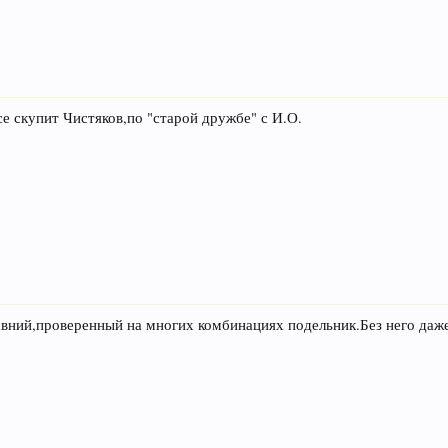
се скупит Чистяков,по "старой дружбе" с И.О.
авний,проверенный на многих комбинациях подельник.Без него даж