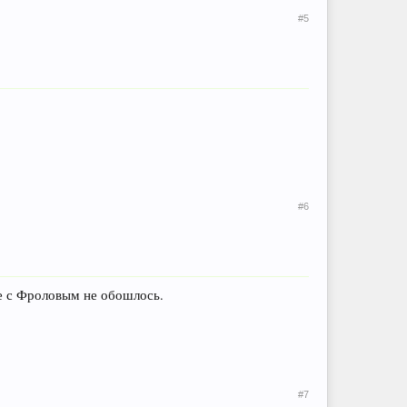
#5
#6
е с Фроловым не обошлось.
#7