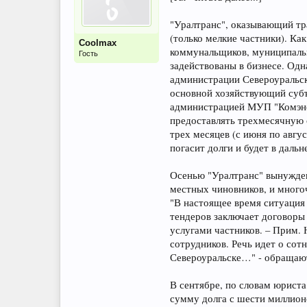
"Уралтранс", оказывающий тра
(только мелкие частники). Ка
Coolmax
коммунальщиков, муниципальн
Гость
задействованы в бизнесе. Одн
администрации Североуральск
основной хозяйствующий субъ
администрацией МУП "Комэнер
предоставлять трехмесячную 
трех месяцев (с июня по авгус
погасит долги и будет в даль
Осенью "Уралтранс" вынужден
местных чиновников, и много
"В настоящее время ситуация
тендеров заключает договоры
услугами частников. – Прим. 
сотрудников. Речь идет о сот
Североуральске…" - обращают
В сентябре, по словам юриста
сумму долга с шести миллион