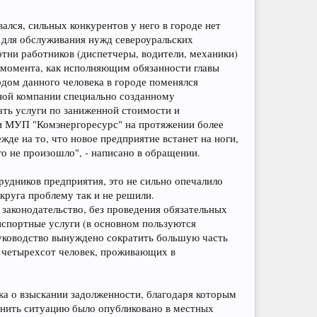
лся, сильных конкурентов у него в городе нет
ь для обслуживания нужд североуральских
тни работников (диспетчеры, водители, механики)
о момента, как исполняющим обязанности главы
дом данного человека в городе поменялся
ной компании специально созданному
ть услуги по заниженной стоимости и
ги МУП "Комэнергоресурс" на протяжении более
ежде на то, что новое предприятие встанет на ноги,
го не произошло", - написано в обращении.
удников предприятия, это не сильно опечалило
руга проблему так и не решили.
законодательство, без проведения обязательных
нспортные услуги (в основном пользуются
 руководство вынуждено сократить большую часть
а четырехсот человек, проживающих в
ка о взыскании задолженности, благодаря которым
енить ситуацию было опубликовано в местных