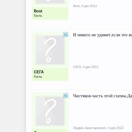
Bost
,
4 дек 2012
Bost
Гость
И никого не удивит,если это в
СЕГА
,
4 дек 2012
СЕГА
Гость
Чистяков-часть этой схемы.Д
Людвиг Аристархович
,
4 дек 2012