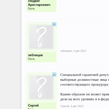
Людвиг
Аристархович
Гость
зяблицев
,
4 дек 2012
зяблицев
Гость
Специальной гарантией депута
выборные должностные лица н
соответствующего прокурора 
Каким образом он может прик
дела на всех уровнях и в фед
Сергей
Сергей
,
4 дек 2012