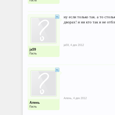
Гость
ну если только так. а то стол
дворах! и ни кто так и не отб
ja59
,
4 дек 2012
ja59
Гость
Алень
,
4 дек 2012
Алень
Гость