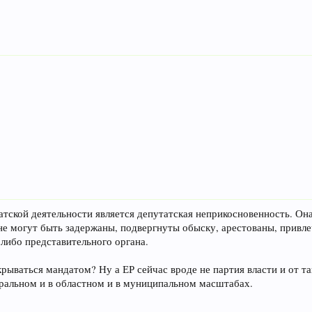
тской деятельности является депутатская неприкосновенность. Она
е могут быть задержаны, подвергнуты обыску, арестованы, привлеч
либо представительного органа.
рываться мандатом? Ну а ЕР сейчас вроде не партия власти и от т
еральном и в областном и в муниципальном масштабах.