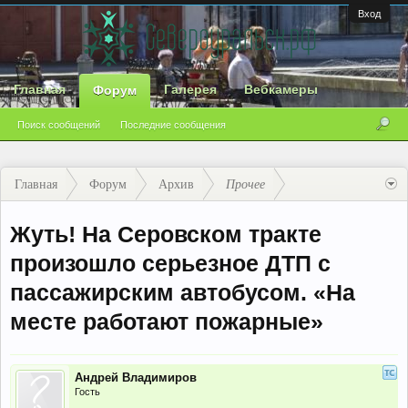
Вход
Главная
Галерея
Вебкамеры
Форум
Поиск сообщений
Последние сообщения
Главная
Форум
Архив
Прочее
Жуть! На Серовском тракте
произошло серьезное ДТП с
пассажирским автобусом. «На
месте работают пожарные»
Андрей Владимиров
Гость