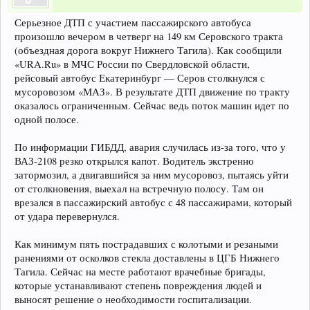
Серьезное ДТП с участием пассажирского автобуса
произошло вечером в четверг на 149 км Серовского тракта
(объездная дорога вокруг Нижнего Тагила). Как сообщили
«URA.Ru» в МЧС России по Свердловской области,
рейсовый автобус Екатеринбург — Серов столкнулся с
мусоровозом «МАЗ». В результате ДТП движение по тракту
оказалось ограниченным. Сейчас ведь поток машин идет по
одной полосе.
По информации ГИБДД, авария случилась из-за того, что у
ВАЗ-2108 резко открылся капот. Водитель экстренно
затормозил, а двигавшийся за ним мусоровоз, пытаясь уйти
от столкновения, выехал на встречную полосу. Там он
врезался в пассажирский автобус с 48 пассажирами, который
от удара перевернулся.
Как минимум пять пострадавших с колотыми и резаными
ранениями от осколков стекла доставлены в ЦГБ Нижнего
Тагила. Сейчас на месте работают врачебные бригады,
которые устанавливают степень повреждения людей и
выносят решение о необходимости госпитализации.