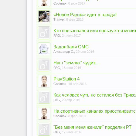
Coolmax
,
8 июн 2017
«Новое Радио» идет в города!
Trimvel
,
8 фев 2016
Кто пользовался или пользуется мони
PAG
,
24 июн 2017
Задолбали СМС
Александр С.
,
29 сен 2016
Наш "земляк" чудит....
PAG
,
18 фев 2016
PlayStation 4
Coolmax
,
18 апр 2016
Как человек чуть не остался без Трик
PAG
,
20 апр 2016
На спортивных каналах приостановитс
Coolmax
,
8 фев 2018
"Без меня меня женили" проделки РТ
PAG
,
17 июл 2016