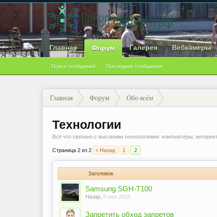
Главная
Галерея
Вебкамеры
Форум
Поиск сообщений
Последние сообщения
Главная
Форум
Обо всём
Технологии
Всё что связано с высокими технологиями: компьютеры, интернет
Страница 2 из 2
< Назад
1
2
Заголовок
Samsung SGH-T100
Назар
,
8 июл 2015
Запретить обход запретов