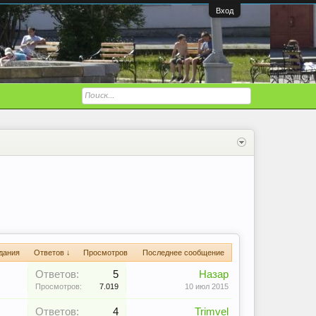
Вход
дания
Ответов ↓
Просмотров
Последнее сообщение
Ответов:
5
Назар
Просмотров:
7.019
10 июл 2015
Ответов:
4
Trimvel