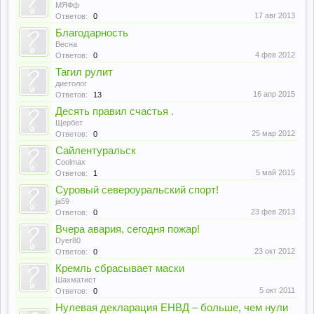
МЯФф
17 авг 2013
Ответов:
0
Благодарность
Весна
4 фев 2012
Ответов:
0
Тагил рулит
диетолог
16 апр 2015
Ответов:
13
Десять правил счастья .
Щербет
25 мар 2012
Ответов:
0
Сайлентуральск
Coolmax
5 май 2015
Ответов:
1
Суровый североуральский спорт!
ja59
23 фев 2013
Ответов:
0
Вчера авария, сегодня пожар!
Dyer80
23 окт 2012
Ответов:
0
Кремль сбрасывает маски
Шахматист
5 окт 2011
Ответов:
0
Нулевая декларация ЕНВД – больше, чем нули