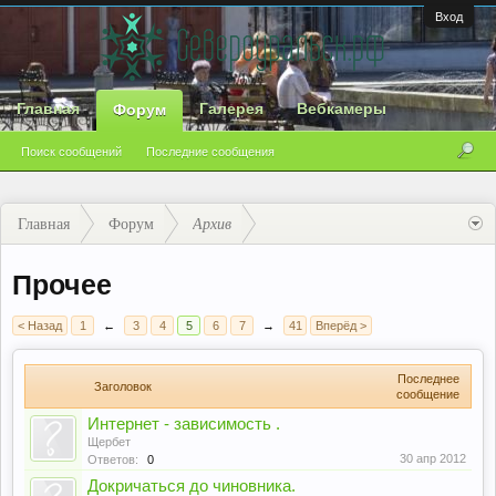
Вход
Главная
Галерея
Вебкамеры
Форум
Поиск сообщений
Последние сообщения
Главная
Форум
Архив
Прочее
< Назад
1
←
3
4
5
6
7
→
41
Вперёд >
Последнее
Заголовок
сообщение
Интернет - зависимость .
Щербет
30 апр 2012
Ответов:
0
Докричаться до чиновника.