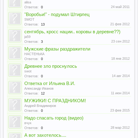
alisa
24 май 2011
Ответов:
0
"Воробьи!" - подумал Штирлец
SWOT
21 фев 2012
Ответов:
13
сентябрь, кросс нации.. коровы в деревне??)
ja59
23 сен 2012
Ответов:
3
Мужские фразы раздражители
НАСТЕНЬКА
18 янв 2012
Ответов:
0
Древнее зло проснулось
swot
14 авг 2014
Ответов:
0
Ответка от Ильина В.И.
Александр Иванов
11 июн 2014
Ответов:
12
МУЖИКИ! С ПРАЗДНИКОМ!
Андрей Владимиров
23 фев 2015
Ответов:
0
Надо спасать город (видео)
вчук
28 мар 2012
Ответов:
0
А вот захотелось....