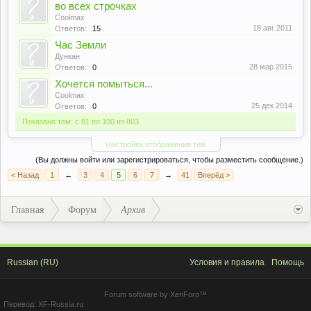
во всех строчках
Coolmax
18 авг 2011
Ответов:
15
Час Земли
Дункан
28 мар 2015
Ответов:
0
Хочется помыться...
Coolmax
25 дек 2014
Ответов:
0
Показано тем: с 81 по 100 из 803.
Настройки отображения тем
(Вы должны войти или зарегистрироваться, чтобы разместить сообщение.)
< Назад
1
←
3
4
5
6
7
→
41
Вперёд >
Главная
Форум
Архив
Russian (RU)
Условия и правила
Помощь
Forum software by XenForo™
Перевод:
XF-Russia.ru