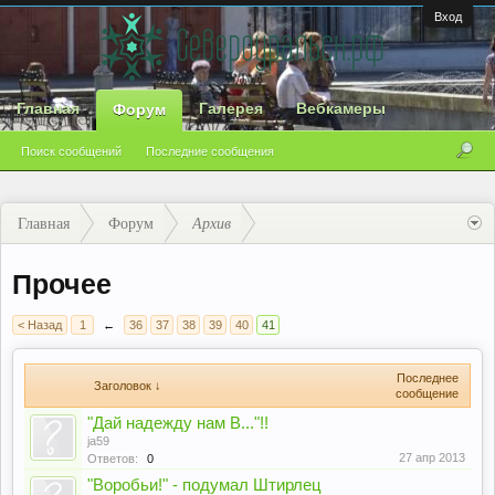
Вход
Главная
Галерея
Вебкамеры
Форум
Поиск сообщений
Последние сообщения
Главная
Форум
Архив
Прочее
< Назад
1
←
36
37
38
39
40
41
Последнее
Заголовок ↓
сообщение
"Дай надежду нам В..."!!
ja59
27 апр 2013
Ответов:
0
"Воробьи!" - подумал Штирлец