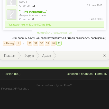
SWOT
21 фев 2012
Ответов:
13
"....не навреди..."
Людвиг Аристархович
3 июл 2013
Ответов:
0
Показано тем: с 801 по 803 из 803.
Настройки отображения тем
(Вы должны войти или зарегистрироваться, чтобы разместить сообщение.)
< Назад
1
←
36
37
38
39
40
41
Главная
Форум
Архив
Russian (RU)
Условия и правила
Помощь
Forum software by XenForo™
Перевод:
XF-Russia.ru