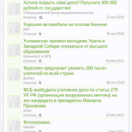
Хотите открыть свое дело? Получите 300 000
рублей от государства!
Североуральский фонд предпринимательства
17 сен 2013
Ответов:
11
Хорошие автомобили на плохом бензине
ja59
30 ноя 2012
Ответов:
0
Холманских призвал молодежь Урала и
Западной Сибири отказаться от высшего
образования
Шахматист из КГБ
19 июн 2012
Ответов:
0
Фурсенко предлагает уволить 200 тысяч
учителей по всей стране
Дункан
28 сен 2010
Ответов:
5
ФСБ возбудила уголовное дело по статье 279
УК РФ (организация вооруженного мятежа) на
экс-кандидата в президенты Михаила
Прохорова.
Anton
15 июн 2012
Ответов:
0
Фотохроники .
Щербет
3 янв 2012
Ответов:
0