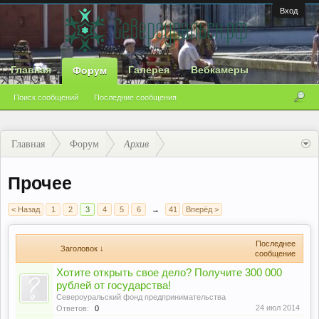
Вход
Главная
Галерея
Вебкамеры
Форум
Поиск сообщений
Последние сообщения
Главная
Форум
Архив
Прочее
< Назад
1
2
3
4
5
6
→
41
Вперёд >
Последнее
Заголовок ↓
сообщение
Хотите открыть свое дело? Получите 300 000
рублей от государства!
Североуральский фонд предпринимательства
24 июл 2014
Ответов:
0