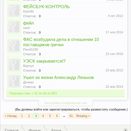
ФЕЙСБУК-КОНТРОЛЬ
Dyer80
4 окт 2012
Ответов:
0
фейл
swot
17 ноя 2014
Ответов:
0
ФАС возбудила дела в отношении 10
поставщиков гречки
Pavel1230
22 сен 2010
Ответов:
3
УЭСК закрывается!?
Ворчун
23 апр 2012
Ответов:
0
Ушел из жизни Александр Леньков
Дункан
22 апр 2014
Ответов:
0
Показано тем: с 41 по 60 из 803.
Настройки отображения тем
(Вы должны войти или зарегистрироваться, чтобы разместить сообщение.)
< Назад
1
2
3
4
5
6
→
41
Вперёд >
Главная
Форум
Архив