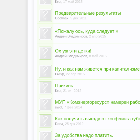
Krot
,
17 май 2015
Предварительные результаты
Coolmax
,
5 дек 2011
«Пожалуюсь, куда следует!»
Андрей Владимиров
,
2 апр 2015
Ох уж эти детки!
Андрей Владимиров
,
8 май 2015
Ну, и как нам живется при капитализме
ГАФф
,
22 апр 2015
Прикинь
Krot
,
21 окт 2012
МУП «Комэнергоресурс» намерен рабо
swot
,
7 фев 2014
Как получить выгоду от конфликта губ
Dana
,
25 дек 2012
За удобства надо платить.