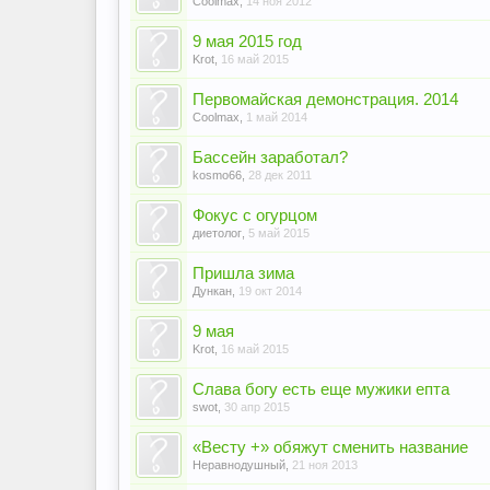
Coolmax
,
14 ноя 2012
9 мая 2015 год
Krot
,
16 май 2015
Первомайская демонстрация. 2014
Coolmax
,
1 май 2014
Бассейн заработал?
kosmo66
,
28 дек 2011
Фокус с огурцом
диетолог
,
5 май 2015
Пришла зима
Дункан
,
19 окт 2014
9 мая
Krot
,
16 май 2015
Слава богу есть еще мужики епта
swot
,
30 апр 2015
«Весту +» обяжут сменить название
Неравнодушный
,
21 ноя 2013