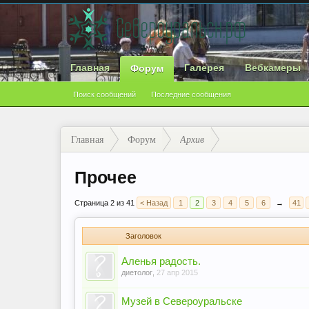
Главная
Галерея
Вебкамеры
Форум
Поиск сообщений
Последние сообщения
Главная
Форум
Архив
Прочее
Страница 2 из 41
< Назад
1
2
3
4
5
6
→
41
Заголовок
Аленья радость.
диетолог
,
27 апр 2015
Музей в Североуральске