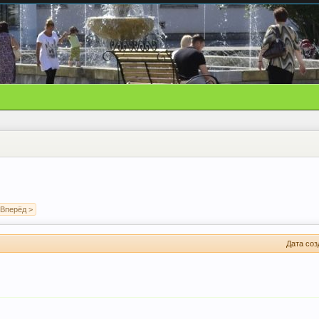
Вперёд >
Дата соз