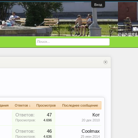
Вход
дания
Ответов ↓
Просмотров
Последнее сообщение
Ответов:
47
Кот
Просмотров:
4.696
20 дек 2010
Ответов:
46
Coolmax
Просмотров:
4.636
25 июн 2014