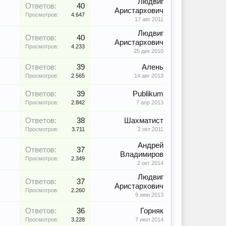
Людвиг
Ответов:
40
Аристархович
Просмотров:
4.647
17 авг 2011
Людвиг
Ответов:
40
Аристархович
Просмотров:
4.233
25 дек 2010
Ответов:
39
Алень
Просмотров:
2.565
14 авг 2013
Ответов:
39
Publikum
Просмотров:
2.842
7 апр 2013
Ответов:
38
Шахматист
Просмотров:
3.711
2 окт 2011
Андрей
Ответов:
37
Владимиров
Просмотров:
2.349
2 окт 2014
Людвиг
Ответов:
37
Аристархович
Просмотров:
2.260
9 июн 2013
Ответов:
36
Горняк
Просмотров:
3.228
7 июл 2014