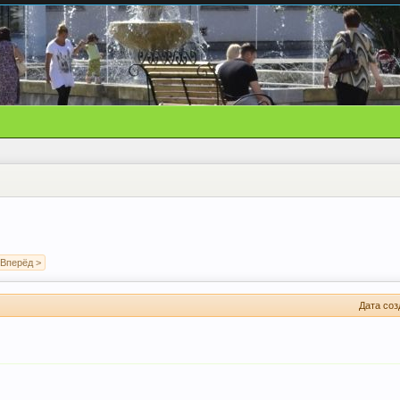
Вперёд >
Дата соз