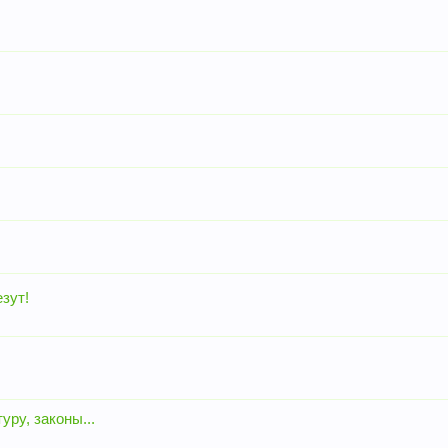
зут!
уру, законы...