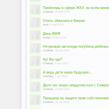
Проблемы в сфере ЖКХ: во всём вино
Coolmax
,
26 фев 2015
Опять обвалился Вагран
swot
,
4 май 2014
День ВМФ
hvood
,
30 июл 2011
Нетрезвая автоледи погубила ребёнка
Coolmax
,
28 июл 2011
Ау! Вы где?
Coolmax
,
5 июн 2013
А ведь дети наше будущее...
Coolmax
,
1 окт 2013
Дело экс-мэра свердловского г. Север
Coolmax
,
19 фев 2013
Прокурор на защите прав собственнико
Coolmax
,
28 апр 2015