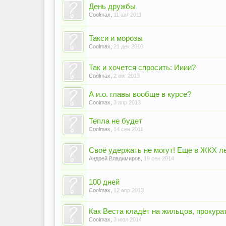
День дружбы
Coolmax
,
11 авг 2011
Такси и морозы
Coolmax
,
21 дек 2010
Так и хочется спросить: Ииии?
Coolmax
,
2 авг 2013
А и.о. главы вообще в курсе?
Coolmax
,
3 апр 2013
Тепла не будет
Coolmax
,
14 сен 2011
Своё удержать не могут! Еще в ЖКХ ле
Андрей Владимиров
,
19 сен 2014
100 дней
Coolmax
,
12 апр 2013
Как Веста кладёт на жильцов, прокурат
Coolmax
,
3 июл 2014