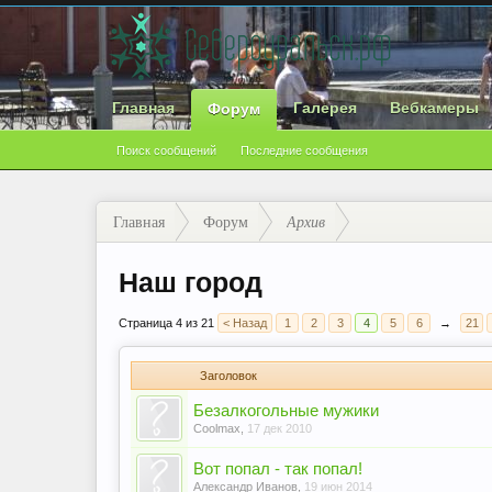
Главная
Галерея
Вебкамеры
Форум
Поиск сообщений
Последние сообщения
Главная
Форум
Архив
Наш город
Страница 4 из 21
< Назад
1
2
3
4
5
6
→
21
Заголовок
Безалкогольные мужики
Coolmax
,
17 дек 2010
Вот попал - так попал!
Александр Иванов
,
19 июн 2014