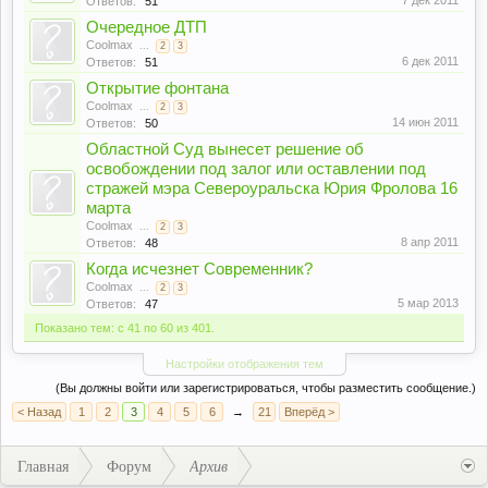
7 дек 2011
Ответов:
51
Очередное ДТП
Coolmax
...
2
3
6 дек 2011
Ответов:
51
Открытие фонтана
Coolmax
...
2
3
14 июн 2011
Ответов:
50
Областной Суд вынесет решение об
освобождении под залог или оставлении под
стражей мэра Североуральска Юрия Фролова 16
марта
Coolmax
...
2
3
8 апр 2011
Ответов:
48
Когда исчезнет Современник?
Coolmax
...
2
3
5 мар 2013
Ответов:
47
Показано тем: с 41 по 60 из 401.
Настройки отображения тем
(Вы должны войти или зарегистрироваться, чтобы разместить сообщение.)
< Назад
1
2
3
4
5
6
→
21
Вперёд >
Главная
Форум
Архив