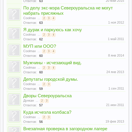
20 май 2015
Ответов:
63
По делу экс-мэра Североуральска не могут
набрать присяжных
Coolmax
...
2
3
4
1 ноя 2012
Ответов:
63
Я дурак и паркуюсь как хочу
Coolmax
...
2
3
4
1 май 2011
Ответов:
62
МУП или ООО?
Coolmax
...
2
3
4
8 янв 2014
Ответов:
60
Мужчины - исчезающий вид.
Coolmax
...
2
3
4
24 янв 2013
Ответов:
60
Депутаты городской думы.
Coolmax
...
2
3
1 сен 2011
Ответов:
59
Дворы Североуральска
Дункан
...
2
3
21 июн 2011
Ответов:
57
Куда исчезла колбаса?
Coolmax
...
2
3
19 фев 2013
Ответов:
56
Внезапная проверка в загородном лагере