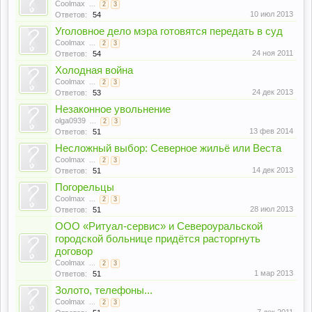
Coolmax
...
2
3
10 июл 2013
Ответов:
54
Уголовное дело мэра готовятся передать в суд
Coolmax
...
2
3
24 ноя 2011
Ответов:
54
Холодная война
Coolmax
...
2
3
24 дек 2013
Ответов:
53
Незаконное увольнение
olga0939
...
2
3
13 фев 2014
Ответов:
51
Несложный выбор: Северное жильё или Веста
Coolmax
...
2
3
14 дек 2013
Ответов:
51
Погорельцы
Coolmax
...
2
3
28 июл 2013
Ответов:
51
ООО «Ритуал-сервис» и Североуральской
городской больнице придётся расторгнуть
договор
Coolmax
...
2
3
1 мар 2013
Ответов:
51
Золото, телефоны...
Coolmax
...
2
3