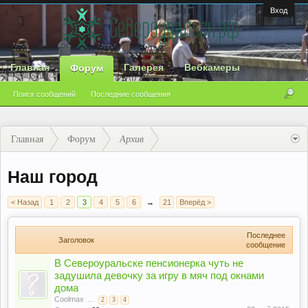
Вход
Главная
Галерея
Вебкамеры
Форум
Поиск сообщений
Последние сообщения
Главная
Форум
Архив
Наш город
< Назад
1
2
3
4
5
6
→
21
Вперёд >
Последнее
Заголовок
сообщение
В Североуральске пенсионерка чуть не
задушила девочку за игру в мяч под окнами
дома
Coolmax
...
2
3
4