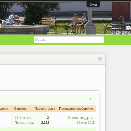
Вход
x
дания
Ответов
Просмотров ↓
Последнее сообщение
Ответов:
0
Александр С.
Просмотров:
2.162
20 июн 2015