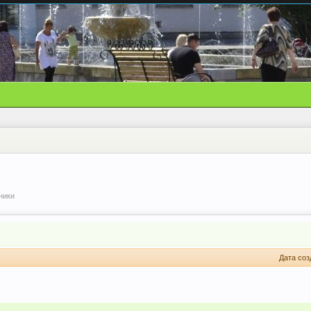
ники
Дата соз