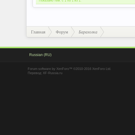
Показано тем: с 1 по 1 из 1.
Главная
Форум
Барахолка
Russian (RU)
Forum software by XenForo™
©2010-2016 XenForo Ltd.
Перевод:
XF-Russia.ru