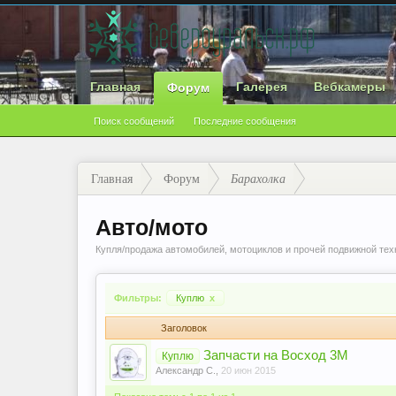
Главная
Галерея
Вебкамеры
Форум
Поиск сообщений
Последние сообщения
Главная
Форум
Барахолка
Авто/мото
Купля/продажа автомобилей, мотоциклов и прочей подвижной тех
Фильтры:
Куплю
x
Заголовок
Запчасти на Восход 3М
Куплю
Александр С.
,
20 июн 2015